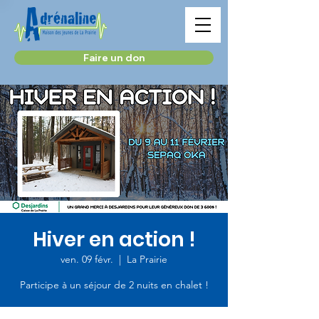
Faire un don
Hiver en action !
ven. 09 févr.
  |  
La Prairie
Participe à un séjour de 2 nuits en chalet !