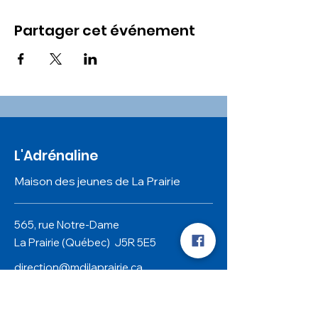
Partager cet événement
L'Adrénaline
Maison des jeunes de La Prairie
565, rue Notre-Dame
La Prairie (Québec)
J5R 5
E5
direction@mdjlaprairie.ca
450.444.6717