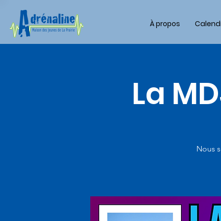
À propos
Calendr
La MDJ
Nous s