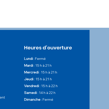
Heures d’ouverture
Lundi
: Fermé
Mardi
: 15
h à 21 h
Merc
redi
: 15
h à 21 h
Jeudi
: 15 h à 21 h
Ve
ndredi
: 15 h à 22 h
Samedi
: 14 h à 22 h
ent
Dimanche
: Fermé