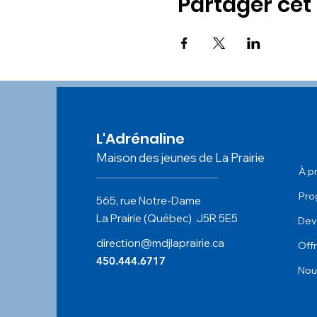
Partager ce
L'Adrénaline
Maison des jeunes de La Prairie
À p
Pro
565, rue Notre-Dame
La Prairie (Québec)
J5R 5
E5
Dev
direction@mdjlaprairie.ca
Off
450.444.6717
Nou